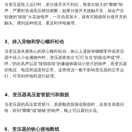
当变压器投入运行时，若分接开关不到位，将发出较大的“啾啾”响
声，严重时造成高压熔丝熔断；如果分接开关接触不良，就会产生
轻微的“吱吱”火花放电声，一旦负荷加大，就有可能烧坏分接开关的
触头。遇到这种情况，要及时停电修理。
3、掉入异物和穿心螺杆松动
当变压器夹紧铁心的穿心螺杆松动，铁心上遗留有螺帽零件或变压
器中掉入小金属物件时，变压器将发出“叮叮当当”的敲击声或“呼…
呼…”的吹风声以及“吱啦吱啦”的像磁铁吸动小垫片的响声，而变压器
的电压、电流和温度却正常。这类情况一般不影响变压器的正常运
行，可等到停电时进行处理。
4、变压器高压套管脏污和裂损
当变压器的高压套管脏污，表面釉质脱落或裂损时，会发生表面闪
络，听到“嘶嘶”或“哧哧”的响声，晚上可以看到火花。
5、变压器的铁心接地断线