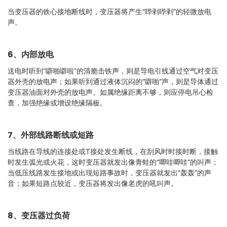
当变压器的铁心接地断线时，变压器将产生“哔剥哔剥”的轻微放电
声。
6、内部放电
送电时听到“噼啪噼啦”的清脆击铁声，则是导电引线通过空气对变压
器外壳的放电声；如果听到通过液体沉闷的“噼啪”声，则是导体通过
变压器油面对外壳的放电声。如属绝缘距离不够，则应停电吊心检
查，加强绝缘或增设绝缘隔板。
7、外部线路断线或短路
当线路在导线的连接处或T接处发生断线，在刮风时时接时断，接触
时发生弧光或火花，这时变压器就发出像青蛙的“唧哇唧哇”的叫声；
当低压线路发生接地或出现短路事故时，变压器就发出“轰轰”的声
音；如果短路点较近，变压器将发出像老虎的吼叫声。
8、变压器过负荷